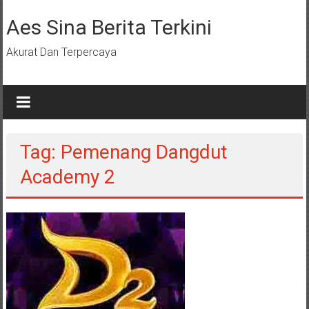
Lompat
ke
Aes Sina Berita Terkini
konten
Akurat Dan Terpercaya
Tag: Pemenang Dangdut
Academy 2