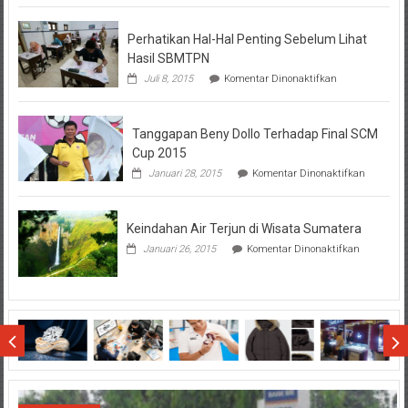
KPR
BTN
Perhatikan Hal-Hal Penting Sebelum Lihat
Hasil SBMTPN
pada
Juli 8, 2015
Komentar Dinonaktifkan
Perhatikan
Hal-
Hal
Tanggapan Beny Dollo Terhadap Final SCM
Penting
Sebelum
Cup 2015
Lihat
pada
Januari 28, 2015
Komentar Dinonaktifkan
Hasil
Tanggap
SBMTPN
Beny
Dollo
Keindahan Air Terjun di Wisata Sumatera
Terhadap
Final
pada
Januari 26, 2015
Komentar Dinonaktifkan
SCM
Keindahan
Cup
Air
2015
Terjun
di
Wisata
Sumatera