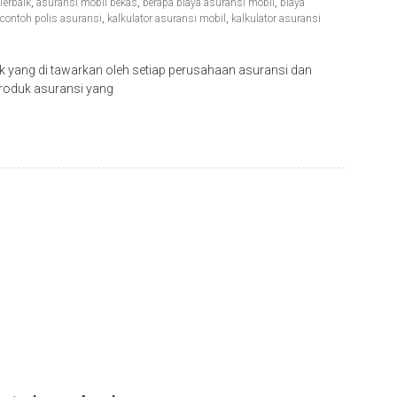
Terbaik
,
asuransi mobil bekas
,
berapa biaya asuransi mobil
,
biaya
contoh polis asuransi
,
kalkulator asuransi mobil
,
kalkulator asuransi
 yang di tawarkan oleh setiap perusahaan asuransi dan
roduk asuransi yang