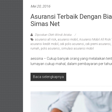
Mei 20, 2016
Asuransi Terbaik Dengan Bi
Simas Net
Diposkan Oleh:Windi Ariska
asuransi all risk
,
asuransi mobil
,
Asuransi Mobil All Risk 
asuransi kredit mobil
,
cek polis asuransi
,
cek premi asuransi
,
rumah
,
polis asuransi
,
simulasi asuransi mobil
aessina – Cukup banyak orang yang melalaikan ten
lumayan cukup mahal, dalam pembayaran per tahun
Baca selengkapnya