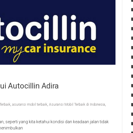
i Autocillin Adira
Terbaik
,
asuransi mobil terbaik
,
Asuransi Mobil Terbaik di Indonesia
,
 seperti yang kita ketahui kondisi dan keadaan jalan tidak
a menimbulkan