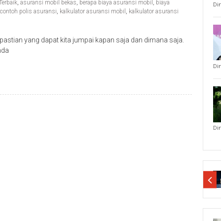
Terbaik
,
asuransi mobil bekas
,
berapa biaya asuransi mobil
,
biaya
Di
contoh polis asuransi
,
kalkulator asuransi mobil
,
kalkulator asuransi
stian yang dapat kita jumpai kapan saja dan dimana saja.
nda
Di
Di