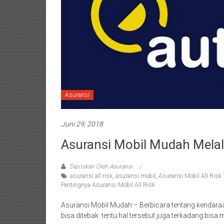
Asuransi
Juni 29, 2018
Asuransi Mobil Mudah Melalu
Diposkan Oleh:Asuransi
asuransi all risk
,
asuransi mobil
,
Asuransi Mobil All Risk 
Pentingnya Asuransi Mobil All Risk
Asuransi Mobil Mudah – Berbicara tentang kendaraan,
bisa ditebak. tentu hal tersebut juga terkadang bis