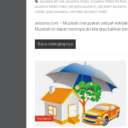
asuransi all risk
,
asuransi mobil
,
Asuransi Mobil All Risk 
asuransi kredit mobil
,
cek polis asuransi
,
cek premi asuransi
,
rumah
,
polis asuransi
,
simulasi asuransi mobil
aessina.com – Musibah merupakan sebuah ketidakpa
Musibah ini dapat menimpa diri kita atau bahkan be
Baca selengkapnya
Asuransi