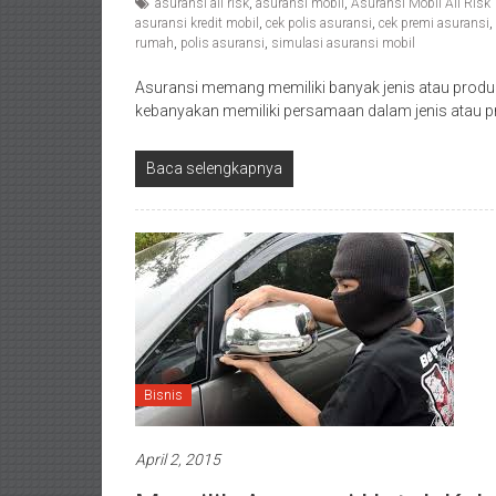
asuransi all risk
,
asuransi mobil
,
Asuransi Mobil All Risk 
asuransi kredit mobil
,
cek polis asuransi
,
cek premi asuransi
,
rumah
,
polis asuransi
,
simulasi asuransi mobil
Asuransi memang memiliki banyak jenis atau produk
kebanyakan memiliki persamaan dalam jenis atau p
Baca selengkapnya
Bisnis
April 2, 2015