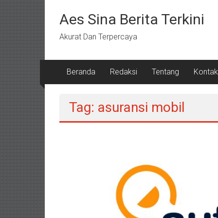
Lompat
ke
Aes Sina Berita Terkini
konten
Akurat Dan Terpercaya
Beranda
Redaksi
Tentang
Kontak
Tag: asuransi mobil