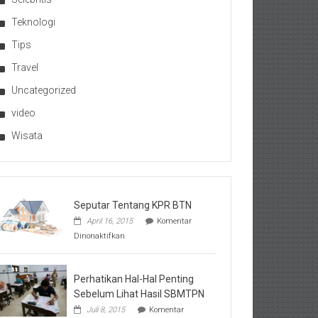
Teknologi
Tips
Travel
Uncategorized
video
Wisata
Seputar Tentang KPR BTN
April 16, 2015
Komentar
pada
Dinonaktifkan
Seputar
Tentang
KPR
BTN
Perhatikan Hal-Hal Penting
Sebelum Lihat Hasil SBMTPN
Juli 8, 2015
Komentar