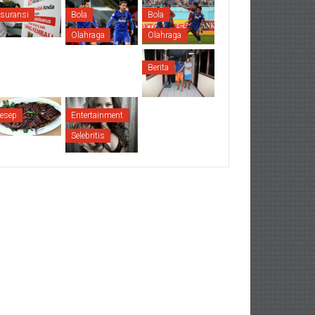
suransi
Bola
Bola
Olahraga
Olahraga
Berita
esep
Entertainment
Selebritis