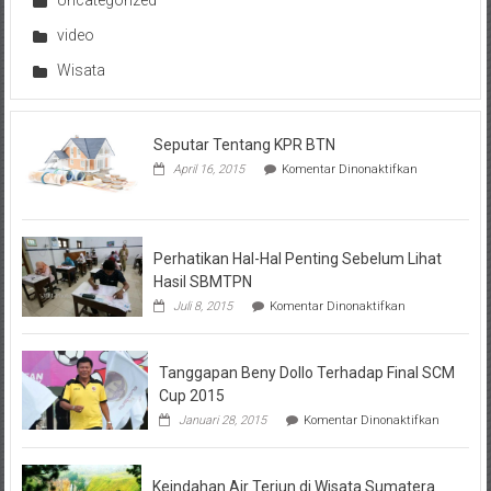
Uncategorized
video
Wisata
Seputar Tentang KPR BTN
pada
April 16, 2015
Komentar Dinonaktifkan
Seputar
Tentang
KPR
BTN
Perhatikan Hal-Hal Penting Sebelum Lihat
Hasil SBMTPN
pada
Juli 8, 2015
Komentar Dinonaktifkan
Perhatikan
Hal-
Hal
Tanggapan Beny Dollo Terhadap Final SCM
Penting
Sebelum
Cup 2015
Lihat
pada
Januari 28, 2015
Komentar Dinonaktifkan
Hasil
Tanggap
SBMTPN
Beny
Dollo
Keindahan Air Terjun di Wisata Sumatera
Terhadap