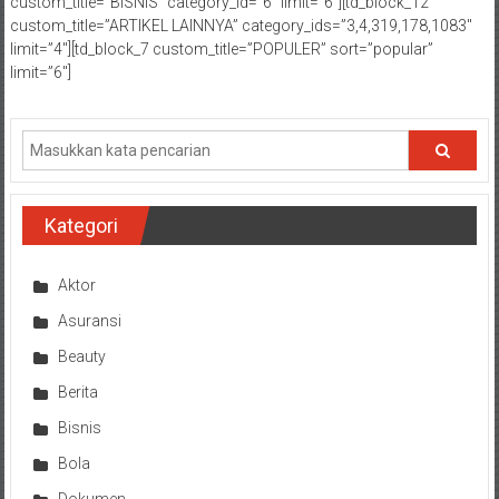
custom_title=”BISNIS” category_id=”6″ limit=”6″][td_block_12
custom_title=”ARTIKEL LAINNYA” category_ids=”3,4,319,178,1083″
limit=”4″][td_block_7 custom_title=”POPULER” sort=”popular”
limit=”6″]
Kategori
Aktor
Asuransi
Beauty
Berita
Bisnis
Bola