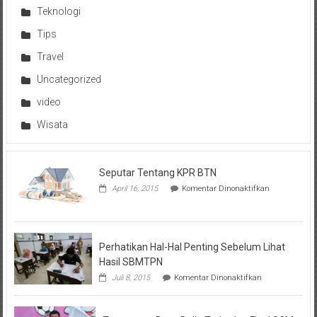
Teknologi
Tips
Travel
Uncategorized
video
Wisata
Seputar Tentang KPR BTN
pada
April 16, 2015
Komentar Dinonaktifkan
Seputar
Tentang
KPR
BTN
Perhatikan Hal-Hal Penting Sebelum Lihat
Hasil SBMTPN
pada
Juli 8, 2015
Komentar Dinonaktifkan
Perhatikan
Hal-
Hal