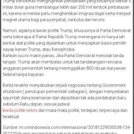
Trump bersikeras menginginkan pendanaan yang besarnya sekitar 5
miliar dolar guna membangun lebih dari 200 mil tembok perbatasan
ini, karena ia menilai perlu menghentikan imigrasi ilegal serta menjadi
magnet utama bagi para penjahat, narkoba dan teroris.
Namun, agaknya lawan politik Trump, khususnya di Partai Demokrat
serta beberapa di Partai Republik Trump menengarai ini hanya lah
bentuk alat politik yang dijalankan untuk menyiapkan basis pemilih
sayap kanan Trump, atau Xenophobia.
Bahkan isu ini makin panas, Jika Partai Demokrat menolak tanda
tangan. Trump akan membalas untuk tak tandatangani rencana
anggaran pemerintah tentang meninggalkan 800 ribuan karyawan
federal tanpa bayaran.
Berita terakhir menyebutkan terjadi negosiasi tentang Government
shutdown ( penutupan pemerintah sebagian), dengan menyediakan
sejumlah dana keamanan dan dipastikan tak ada perdebatan baru
sebelum Rabu depan, sesuai jadwal.
Berita politik terkini
dari mata-mata politik, terdepan, terpercaya dan
teraktual.
Sumber: m.cnnindonesia.com/internasional/20181229030538-134-
357220/trump-ancam-tutup-seluruh-perbatasan-as-meksiko