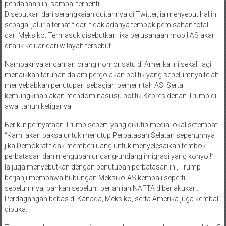
pendanaan ini sampai terhenti
Disebutkan dari serangkaian cuitannya di Twitter, ia menyebut hal ini
sebagai jalur alternatif dari tidak adanya tembok pemisahan total
dari Meksiko. Termasuk disebutkan jika perusahaan mobil AS akan
ditarik keluar dari wilayah tersebut.
Nampaknya ancaman orang nomor satu di Amerika ini sekali lagi
menaikkan taruhan dalam pergolakan politik yang sebelumnya telah
menyebabkan penutupan sebagian pemerintah AS. Serta
kemungkinan akan mendominasi isu politik Kepresidenan Trump di
awal tahun ketiganya.
Berikut pernyataan Trump seperti yang dikutip media lokal setempat.
“Kami akan paksa untuk menutup Perbatasan Selatan sepenuhnya
jika Demokrat tidak memberi uang untuk menyelesaikan tembok
perbatasan dan mengubah undang-undang imigrasi yang konyol!”
Ia juga menyebutkan dengan penutupan perbatasan ini, Trump
berjanji membawa hubungan Meksiko-AS kembali seperti
sebelumnya, bahkan sebelum perjanjian NAFTA diberlakukan.
Perdagangan bebas di Kanada, Meksiko, serta Amerika juga kembali
dibuka.