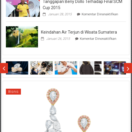
Tanggapan Beny Dollo Terhadap Final SCM
Penting
Sebelum
Cup 2015
Lihat
pada
Januari 28, 2015
Komentar Dinonaktifkan
Hasil
Tanggap
SBMTPN
Beny
Dollo
Keindahan Air Terjun di Wisata Sumatera
Terhadap
Final
pada
Januari 26, 2015
Komentar Dinonaktifkan
SCM
Keindahan
Cup
Air
2015
Terjun
di
Wisata
Sumatera
Bisnis