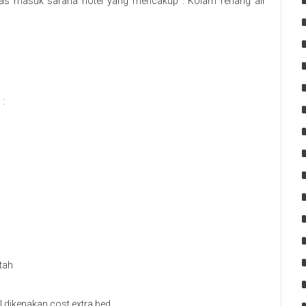
as masuk sarana hotel yang mencakup : Kolam renang air
 :
tah
 dikenakan cost extra bed.