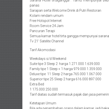
Sarana Hotel tirtagangga : Tamu mempunyai beb
panas
Sarapan serta Welcome Drink di Putri Restoran
Kolam rendam umum
Free Hotspot Internet
Room Service 24 Jam
Pancuran Terapi
Semua kamar hotel tirta gangga mempunyai sarana
Tv 21′ Satelite Channel
Tarif Akomodasi
Weekdays s/d Weekend
Suite tipe 3 Sleep 2 harga 1.271.000 1.639.000
Family tipe 1 Sleep + 1 harga 979.000 1.359.000
Deluxe tipe 11 Sleep 2 harga 765.000 1.067.000
Superior tipe 25 Sleep 2 harga 616.000 897.000
Extra Bed
1 175.000 250.000
Tarif diatas sudah termasuk pajak dan jasa pemerin
Ketetapan Umum
Bila ada penambahan orang dalam kamar, jadi bakal