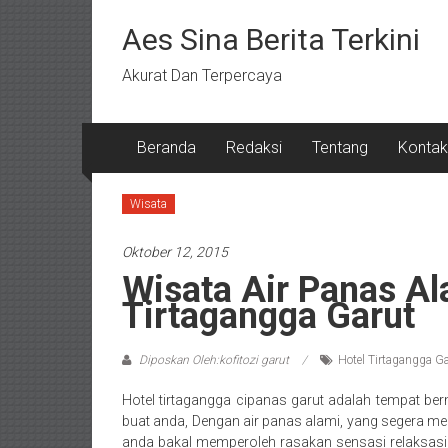
Lompat
ke
Aes Sina Berita Terkini
konten
Akurat Dan Terpercaya
Beranda
Redaksi
Tentang
Kontak
Wisata
Oktober 12, 2015
Wisata Air Panas Al
Tirtagangga Garut
Diposkan Oleh:kofitozi garut
Hotel Tirtagangga G
Hotel tirtagangga cipanas garut adalah tempat be
buat anda, Dengan air panas alami, yang segera meng
anda bakal memperoleh rasakan sensasi relaksasi 