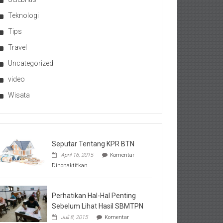
Teknologi
Tips
Travel
Uncategorized
video
Wisata
Seputar Tentang KPR BTN
April 16, 2015
Komentar
pada
Dinonaktifkan
Seputar
Tentang
KPR
BTN
Perhatikan Hal-Hal Penting
Sebelum Lihat Hasil SBMTPN
Juli 8, 2015
Komentar