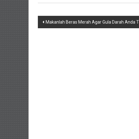
Navigasi
Makanlah Beras Merah Agar Gula Darah Anda T
pos