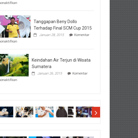
pada
nonaktifkan
Perhatikan
Hal-
Hal
Penting
Tanggapan Beny Dollo
Sebelum
Terhadap Final SCM Cup 2015
Lihat
Januari 28, 2015
Komentar
Hasil
pada
SBMTPN
nonaktifkan
Tanggapan
Beny
Dollo
Terhadap
Keindahan Air Terjun di Wisata
Final
Sumatera
SCM
Januari 26, 2015
Komentar
Cup
pada
2015
nonaktifkan
Keindahan
Air
Terjun
di
Wisata
Sumatera