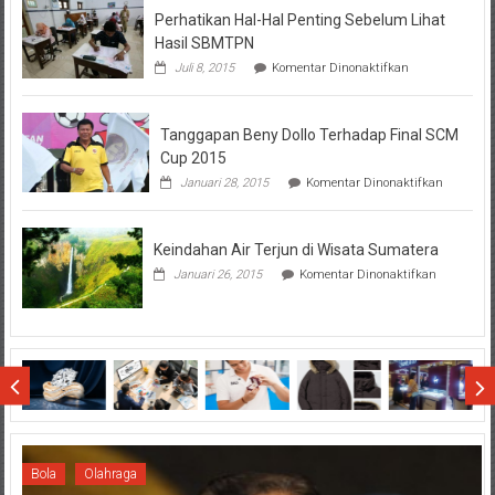
Perhatikan Hal-Hal Penting Sebelum Lihat
Hasil SBMTPN
pada
Juli 8, 2015
Komentar Dinonaktifkan
Perhatikan
Hal-
Hal
Tanggapan Beny Dollo Terhadap Final SCM
Penting
Sebelum
Cup 2015
Lihat
pada
Januari 28, 2015
Komentar Dinonaktifkan
Hasil
Tanggap
SBMTPN
Beny
Dollo
Keindahan Air Terjun di Wisata Sumatera
Terhadap
Final
pada
Januari 26, 2015
Komentar Dinonaktifkan
SCM
Keindahan
Cup
Air
2015
Terjun
di
Wisata
Sumatera
Bola
Olahraga