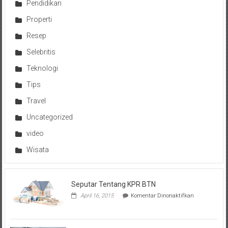
Pendidikan
Properti
Resep
Selebritis
Teknologi
Tips
Travel
Uncategorized
video
Wisata
Seputar Tentang KPR BTN
pada
April 16, 2015
Komentar Dinonaktifkan
Seputar
Tentang
KPR
BTN