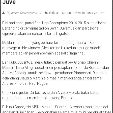
Juve
Diposkan Oleh:aessina
Perkiraan Susunan Pemain Barca vs Juve
Dini hari nanti, partai final Liga Champions 2014-2015 akan dihelat.
Bertanding di Olympiastadion Berlin, Juventus dan Barcelona
diprediksi akan sama-sama tampil ngotot.
Maklum, siapapun yang berhasil keluar sebagai juara, akan
menyegel treble winners. Oleh karena itu, kedua tim juga sudah
mempersiapkan pemain-pemain spesial di laga final.
Dari kubu Juventus, meski tidak diperkuat bek Giorgio Chiellini,
Massimiliano Allegri sudah mempersiapkan Leonardo Bonucci dan
Andrea Barzagli untuk mengawal pertahanan Bianconeri. Di posisi
gelandang Claudio Marchisio masih menjadi andalan bersama
Andrea Pirlo dan Paul Pogba.
Untuk juru gedor, Carlos Tevez dan Alvaro Morata bakal bahu
membahu untuk membobol gawang Barcelona.
Di kubu Barca, trio MSN (Messi – Suarez – Neymar) masih menjadi
andalan di lini depan. Kekompakan selama musim ini membuat MSN