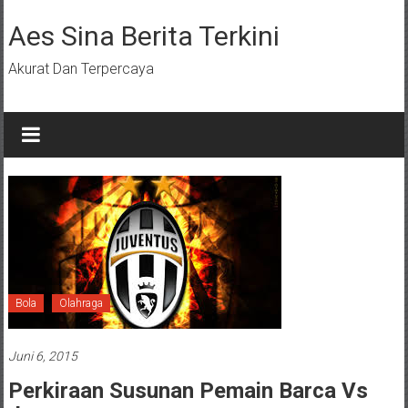
Lompat
ke
Aes Sina Berita Terkini
konten
Akurat Dan Terpercaya
Bola
Olahraga
Juni 6, 2015
Perkiraan Susunan Pemain Barca Vs