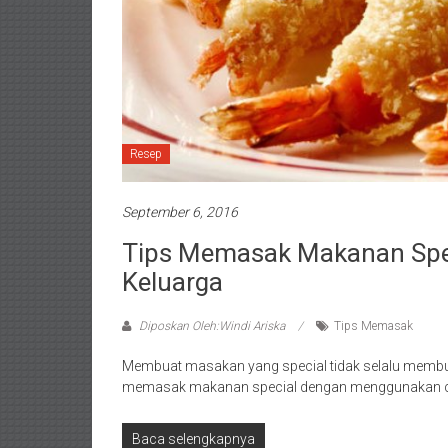
Resep
September 6, 2016
Tips Memasak Makanan Spe
Keluarga
Diposkan Oleh:Windi Ariska
Tips Memasak
Membuat masakan yang special tidak selalu membu
memasak makanan special dengan menggunakan ca
Baca selengkapnya