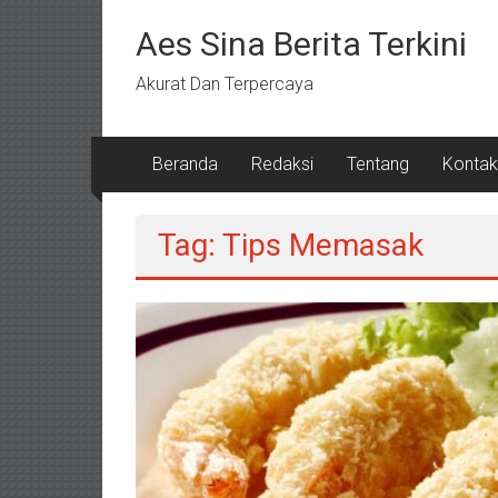
Lompat
ke
Aes Sina Berita Terkini
konten
Akurat Dan Terpercaya
Beranda
Redaksi
Tentang
Kontak
Tag: Tips Memasak