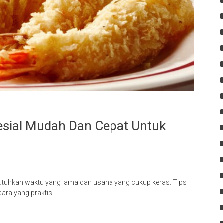
sial Mudah Dan Cepat Untuk
tuhkan waktu yang lama dan usaha yang cukup keras. Tips
ra yang praktis