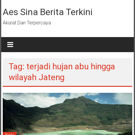
Lompat
ke
Aes Sina Berita Terkini
konten
Akurat Dan Terpercaya
Tag: terjadi hujan abu hingga
wilayah Jateng