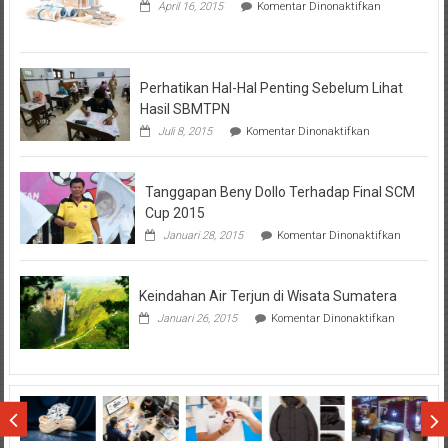
pada
April 16, 2015
Komentar Dinonaktifkan
Seputar
Tentang
KPR
BTN
Perhatikan Hal-Hal Penting Sebelum Lihat
Hasil SBMTPN
pada
Juli 8, 2015
Komentar Dinonaktifkan
Perhatikan
Hal-
Hal
Tanggapan Beny Dollo Terhadap Final SCM
Penting
Sebelum
Cup 2015
Lihat
pada
Januari 28, 2015
Komentar Dinonaktifkan
Hasil
Tanggap
SBMTPN
Beny
Dollo
Keindahan Air Terjun di Wisata Sumatera
Terhadap
Final
pada
Januari 26, 2015
Komentar Dinonaktifkan
SCM
Keindahan
Cup
Air
2015
Terjun
di
Wisata
Sumatera