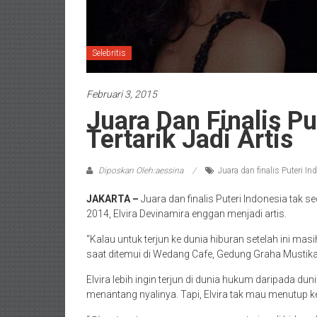
Selebritis
Februari 3, 2015
Juara Dan Finalis Pu
Tertarik Jadi Artis
Diposkan Oleh:aessina
Juara dan finalis Puteri In
JAKARTA –
Juara dan finalis Puteri Indonesia tak s
2014, Elvira Devinamira enggan menjadi artis.
“Kalau untuk terjun ke dunia hiburan setelah ini mas
saat ditemui di Wedang Cafe, Gedung Graha Mustika 
Elvira lebih ingin terjun di dunia hukum daripada dun
menantang nyalinya. Tapi, Elvira tak mau menutup 