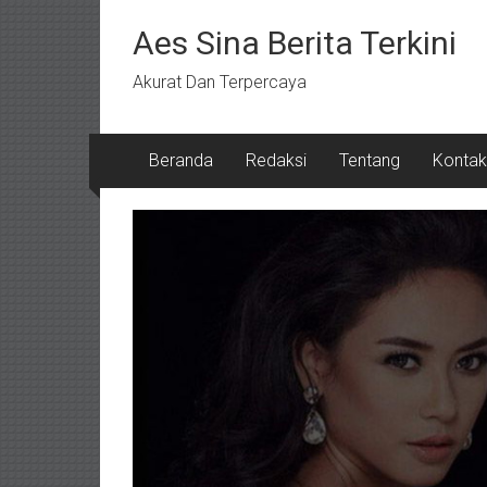
Lompat
ke
Aes Sina Berita Terkini
konten
Akurat Dan Terpercaya
Beranda
Redaksi
Tentang
Kontak