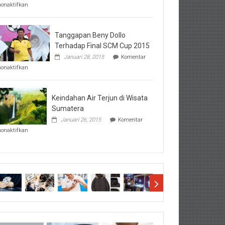
pada
nonaktifkan
Perhatikan
Hal-
Hal
Penting
Tanggapan Beny Dollo
Sebelum
Terhadap Final SCM Cup 2015
Lihat
Januari 28, 2015
Komentar
Hasil
pada
SBMTPN
nonaktifkan
Tanggapan
Beny
Dollo
Terhadap
Keindahan Air Terjun di Wisata
Final
Sumatera
SCM
Januari 26, 2015
Komentar
Cup
pada
2015
nonaktifkan
Keindahan
Air
Terjun
di
Wisata
Sumatera