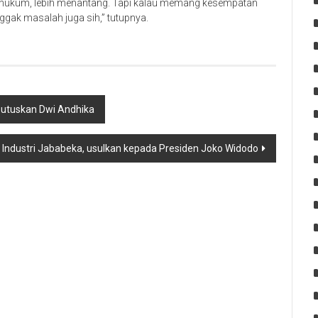
g hukum, lebih menantang. Tapi kalau memang kesempatan
nggak masalah juga sih,” tutupnya.
utuskan Dwi Andhika
Industri Jababeka, usulkan kepada Presiden Joko Widodo