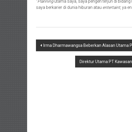
“
Planning
utama saya, saya pengen terjun di bidan
saya berkarier di dunia hiburan atau
entertaint
, ya e
Navigasi
Irma Dharmawangsa Beberkan Alasan Utama P
pos
Direktur Utama PT Kawasan 