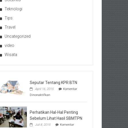
Teknologi
Tips
Travel
Uncategorized
video
Wisata
Seputar Tentang KPR BTN
April 16, 2015
Komentar
pada
Dinonaktifkan
Seputar
Tentang
KPR
BTN
Perhatikan Hal-Hal Penting
Sebelum Lihat Hasil SBMTPN
Juli 8, 2015
Komentar