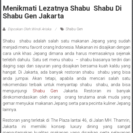
Menikmati Lezatnya Shabu  Shabu Di
Shabu Gen Jakarta
Diposkan Oleh:Windi Ariska
Shabu Gen
Shabu  shabu adalah salah satu makanan Jepang yang sudah
menjadi menu favorit orang Indonesia. Makanan ini disajikan dengan
cara unik khas Jepang dimana anda harus memasaknya sejenak
terlebih dahulu. Satu set menu shabu – shabu biasanya terdiri dari
daging sapi dan sayuran yang disajikan bersama kuah kaldu yang
hangat. Di Jakarta, ada banyak restoran shabu  shabu yang bisa
anda jumpai. Akan tetapi, apabila anda mencari salah satu
rekomendasi terbaik untuk menyantap shabu  shabu, anda bisa
mengunjungi
Shabu Gen
Jakarta. Restoran ini banyak
direkomendasikan oleh orang  orang terutama anak muda yang
gemar menyukai makanan Jepang serta para pecinta kuliner Jepang
lainnya.
Restoran yang terletak di The Plaza lantai 46, di Jalan MH. Thamrin,
Jakarta ini memiliki konsep luxury dining yang sangat
mengutamakan kualitas makanan yang disajikan serta pelayanan