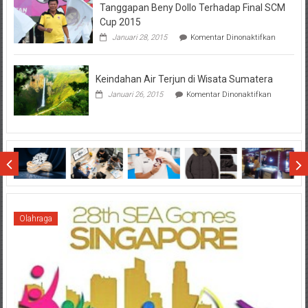
Tanggapan Beny Dollo Terhadap Final SCM
Penting
Sebelum
Cup 2015
Lihat
pada
Januari 28, 2015
Komentar Dinonaktifkan
Hasil
Tanggap
SBMTPN
Beny
Dollo
Keindahan Air Terjun di Wisata Sumatera
Terhadap
Final
pada
Januari 26, 2015
Komentar Dinonaktifkan
SCM
Keindahan
Cup
Air
2015
Terjun
di
Wisata
Sumatera
Olahraga