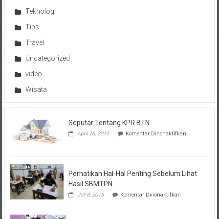
Teknologi
Tips
Travel
Uncategorized
video
Wisata
Seputar Tentang KPR BTN
pada
April 16, 2015
Komentar Dinonaktifkan
Seputar
Tentang
KPR
BTN
Perhatikan Hal-Hal Penting Sebelum Lihat
Hasil SBMTPN
pada
Juli 8, 2015
Komentar Dinonaktifkan
Perhatikan
Hal-
Hal