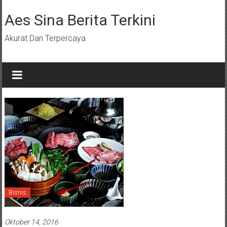
Lompat
ke
Aes Sina Berita Terkini
konten
Akurat Dan Terpercaya
Bisnis
Oktober 14, 2016